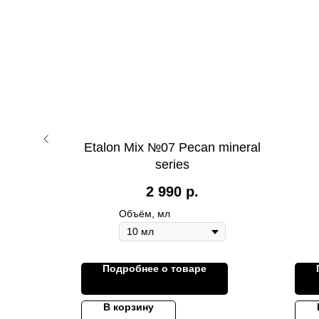
т для
Etalon Mix №07 Pecan mineral
« STONE»
series
, 10 мл
2 990
р.
Объём, мл
Подробнее о товаре
В корзину