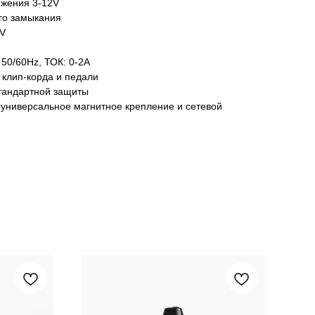
яжения 3-12V
го замыкания
1V
50/60Hz, ТОК: 0-2А
 клип-корда и педали
тандартной защиты
 универсальное магнитное крепление и сетевой