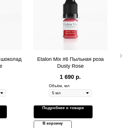
й шоколад
Etalon Mix #6 Пыльная роза
Et
e
Dusty Rose
1 690
р.
Объём, мл
Подробнее о товаре
В корзину