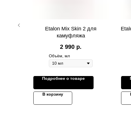
т для
Etalon Mix Skin 2 для
Eta
 «CLAY»
камуфляжа
, 10 мл
2 990
р.
Объём, мл
Подробнее о товаре
В корзину