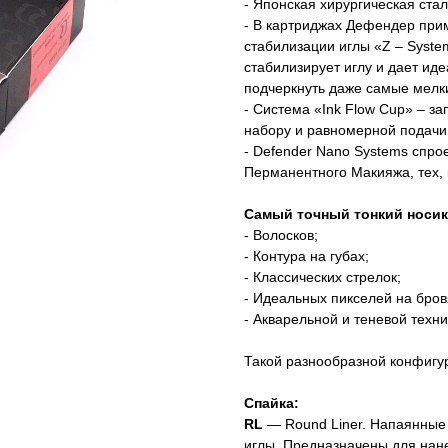
- Японская хирургическая стал
- В картриджах Дефендер при
стабилизации иглы «Z – Systems
стабилизирует иглу и дает ид
подчеркнуть даже самые мелк
- Система «Ink Flow Cup» – з
набору и равномерной подачи 
- Defender Nano Systems спр
Перманентного Макияжа, тех, к
⠀
Самый точный тонкий носик
- Волосков;
- Контура на губах;
- Классических стрелок;
- Идеальных пикселей на бров
- Акварельной и теневой техни
⠀
Такой разнообразной конфигур
⠀
Спайка:
RL
— Round Liner. Напаянные в
иглы. Предназначены для нане