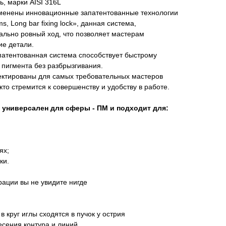
ь, марки AISI 316L
менены инновационные запатентованные технологии
, Long bar fixing lock», данная система,
еально ровный ход, что позволяет мастерам
ие детали.
апатентованная система способствует быстрому
пигмента без разбрызгивания.
оектированы для самых требовательных мастеров
то стремится к совершенству и удобству в работе.
 универсален для сферы - ПМ и подходит для:
ях;
ки.
ации вы не увидите нигде
 круг иглы сходятся в пучок у острия
сения контура и линий.