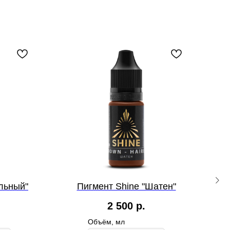
ольный"
Пигмент Shine "Шатен"
2 500
р.
Объём, мл