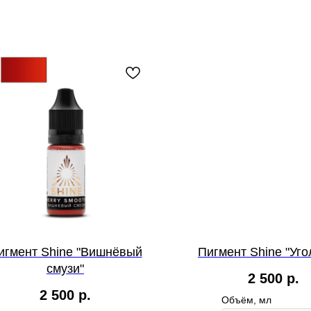
игмент Shine "Вишнёвый
Пигмент Shine "Уг
смузи"
2 500
р.
2 500
р.
Объём, мл