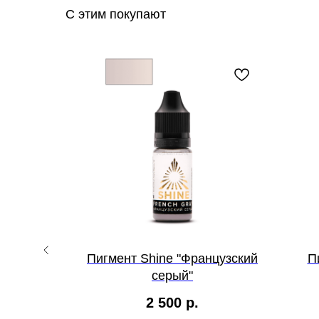
С этим покупают
арант"
Пигмент Shine "Французский
П
серый"
2 500
р.