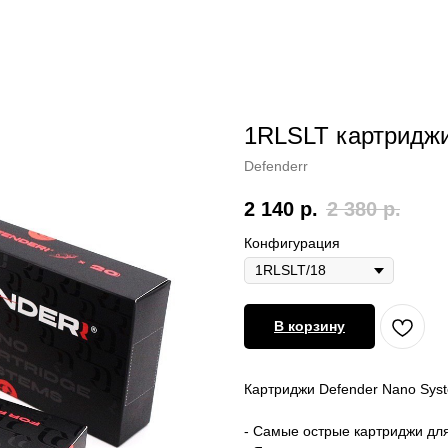
1RLSLT картриджи
Defenderr
2 140
р.
2 380
р.
Конфигурация
В корзину
Картриджи Defender Nano Sys
- Самые острые картриджи дл