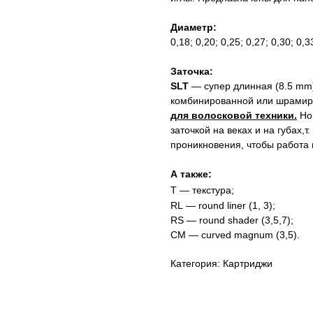
⠀
Диаметр:
0,18; 0,20; 0,25; 0,27; 0,30; 0,3
⠀
Заточка:
SLT
— супер длинная (8.5 mm)
комбинированной или шрамиро
для волосковой техники.
Нов
заточкой на веках и на губах,т
проникновения, чтобы работа 
А также:
T
— текстура;
RL — round liner (1, 3);
RS — round shader (3,5,7);
CM — curved magnum (3,5).
Категория: Картриджи