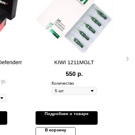
efenderr
KIWI 1211MGLT
Ка
550
р.
р.
Количество
Подробнее о товаре
В корзину