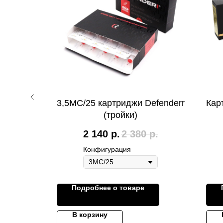
T
3,5MC/25 картриджи Defenderr
Кар
(тройки)
2 140
р.
2 380
р.
Конфигурация
Подробнее о товаре
В корзину