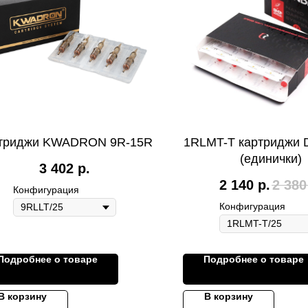
триджи KWADRON 9R-15R
1RLMT-T картриджи D
(единички)
3 402
р.
2 140
р.
2 380
Конфигурация
Конфигурация
Подробнее о товаре
Подробнее о товаре
В корзину
В корзину