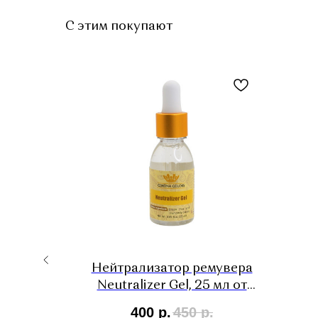
С этим покупают
PLUS с
Нейтрализатор ремувера
ным
Neutralizer Gel, 25 мл от
аления
Corona Colors
400
р.
450
р.