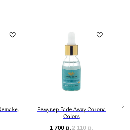
Remake,
Ремувер Fade Away Corona
Рем
Colors
1 700
р.
2 110
р.