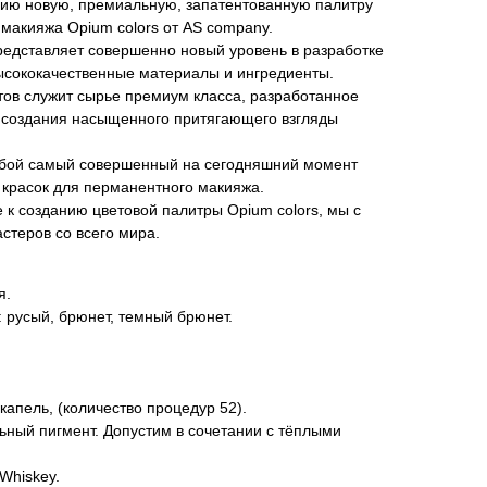
ию новую, премиальную, запатентованную палитру
макияжа Opium colors от AS company.
редставляет совершенно новый уровень в разработке
ысококачественные материалы и ингредиенты.
тов служит сырье премиум класса, разработанное
и создания насыщенного притягающего взгляды
собой самый совершенный на сегодняшний момент
 красок для перманентного макияжа.
 к созданию цветовой палитры Opium colors, мы с
стеров со всего мира.
я.
: русый, брюнет, темный брюнет.
капель, (количество процедур 52).
ьный пигмент. Допустим в сочетании с тёплыми
 Whiskey.