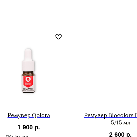
Ремувер Qolora
Ремувер Biocolors 
5/15 мл
1 900
р.
2 600
р.
Объём, мл