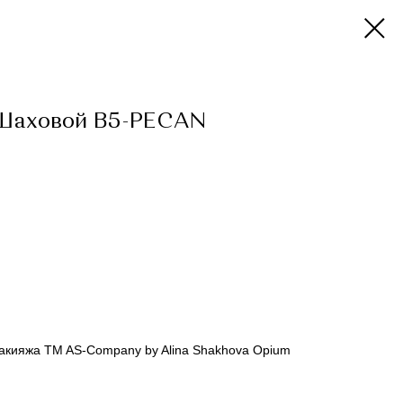
Шаховой B5-PECAN
акияжа TM AS-Company by Alina Shakhova Opium