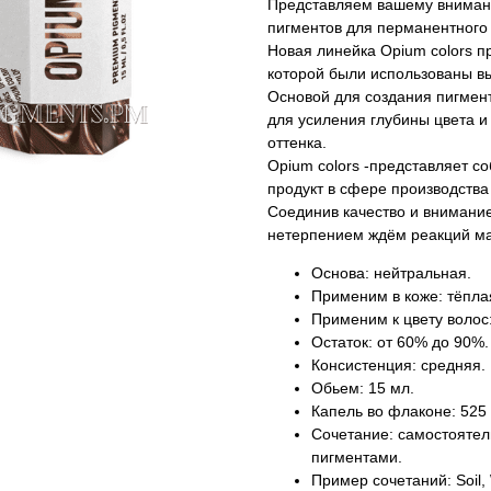
Представляем вашему вниман
пигментов для перманентного 
Новая линейка Opium colors п
которой были использованы в
Основой для создания пигмен
для усиления глубины цвета 
оттенка.
Opium colors -представляет 
продукт в сфере производства
Соединив качество и внимание
нетерпением ждём реакций ма
Основа: нейтральная.
Применим в коже: тёпла
Применим к цвету волос
Остаток: от 60% до 90%.
Консистенция: средняя.
Обьем: 15 мл.
Капель во флаконе: 525 
Сочетание: самостоятел
пигментами.
Пример сочетаний: Soil,