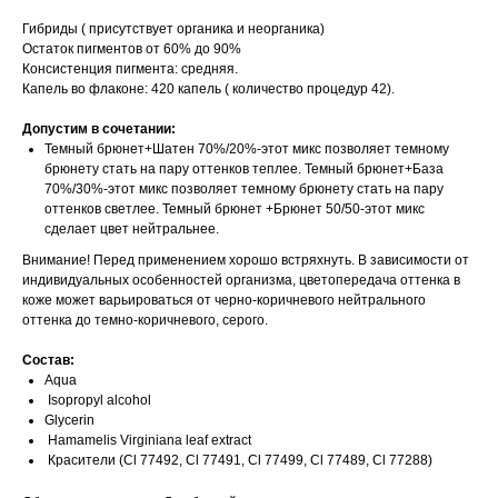
Гибриды ( присутствует органика и неорганика)
Остаток пигментов от 60% до 90%
Консистенция пигмента: средняя.
Капель во флаконе: 420 капель ( количество процедур 42).
Допустим в сочетании:
Темный брюнет+Шатен 70%/20%-этот микс позволяет темному
брюнету стать на пару оттенков теплее. Темный брюнет+База
70%/30%-этот микс позволяет темному брюнету стать на пару
оттенков светлее. Темный брюнет +Брюнет 50/50-этот микс
сделает цвет нейтральнее.
Внимание! Перед применением хорошо встряхнуть. В зависимости от
индивидуальных особенностей организма, цветопередача оттенка в
коже может варьироваться от черно-коричневого нейтрального
оттенка до темно-коричневого, серого.
Состав:
Aqua
Isopropyl alcohol
Glycerin
Hamamelis Virginiana leaf extract
Красители (Cl 77492, Cl 77491, Cl 77499, Cl 77489, Cl 77288)