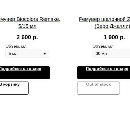
мувер Biocolors Remake,
Ремувер щелочной Ze
5/15 мл
(Зеро Джелли)
нейтрализатором от
2 600
р.
1 900
р.
Colors, 30мл
Объём, мл
Объём, мл
Подробнее о товаре
Подробнее о товаре
В корзину
Out of stock