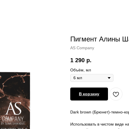
Пигмент Алины Ша
AS Company
1 290
р.
Объём, мл
В корзину
Dark brown (Брюнет)-темно-ко
Использовать в чистом виде н