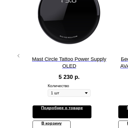
питания
Mast Circle Tattoo Power Supply
Бе
onhawk
OLED
AV
р.
5 230
р.
Количество
Подробнее о товаре
В корзину