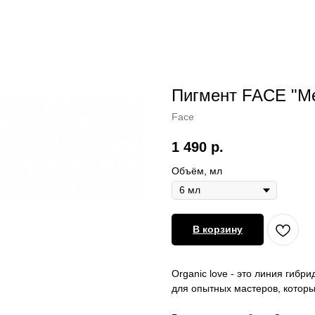
Пигмент FACE "Ме
Face
1 490
р.
Объём, мл
В корзину
Organic love - это линия гиб
для опытных мастеров, которы