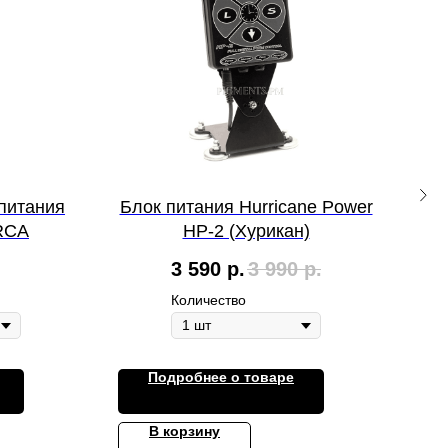
питания
Блок питания Hurricane Power
Бе
RCA
HP-2 (Хурикан)
3 590
р.
3 990
р.
Количество
Подробнее о товаре
В корзину