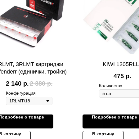
RLMT, 3RLMT картриджи
KIWI 1205RLL
enderr (единички, тройки)
475
р.
2 140
р.
2 380
р.
Количество
Конфигурация
Подробнее о товаре
Подробнее о товаре
В корзину
В корзину