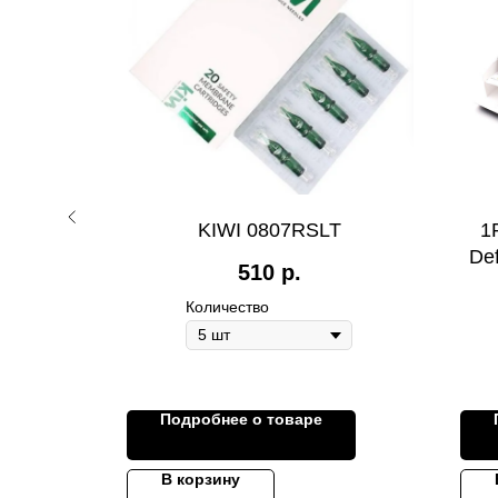
ания Dot
KIWI 0807RSLT
1
ручкой
Def
510
р.
Количество
Подробнее о товаре
В корзину