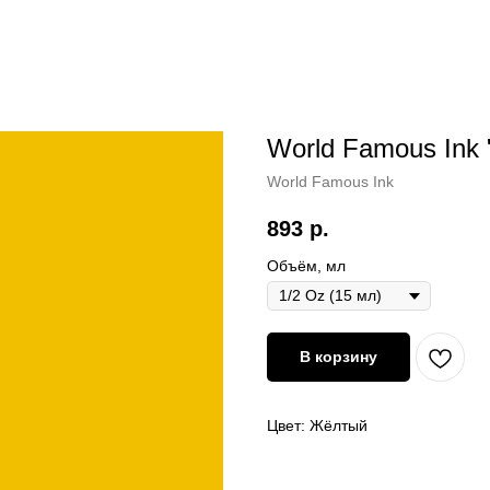
World Famous Ink "
World Famous Ink
893
р.
Объём, мл
В корзину
Цвет: Жёлтый