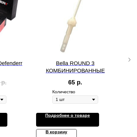
efenderr
Bella ROUND 3
Кар
КОМБИНИРОВАННЫЕ
р.
65
р.
Количество
Подробнее о товаре
В корзину