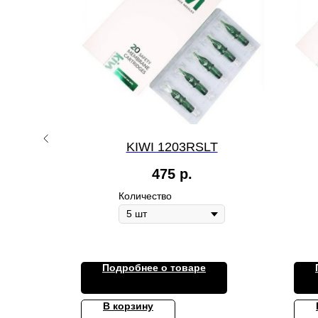
T
KIWI 1203RSLT
475
р.
Количество
Подробнее о товаре
В корзину