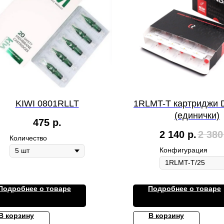
KIWI 0801RLLT
1RLMT-T картриджи D
(единички)
475
р.
2 140
р.
2 380
Количество
Конфигурация
Подробнее о товаре
Подробнее о товаре
В корзину
В корзину