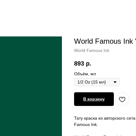
World Famous Ink 
World Famous Ink
893
р.
Объём, мл
В корзину
Тату краска из авторского с
Famous Ink.