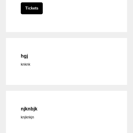
Tickets
hgj
knknk
njknbjk
knjknkjn