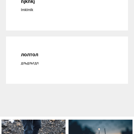
njknkj
lmklmlk
лолтол
дльдльтдл